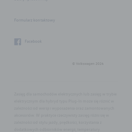
Serwis
Formularz kontaktowy
Części zamienne
Akcesoria
Facebook
Mapa i kontakt
© Volkswagen
2026
Kariera w ASO
Zasięg dla samochodów elektrycznych lub zasięg w trybie
elektrycznym dla hybryd typu Plug-In może się różnić w
zależności od wersji i wyposażenia oraz zamontowanych
akcesoriów. W praktyce rzeczywisty zasięg różni się w
zależności od stylu jazdy, prędkości, korzystania z
dodatkowych odbiorników energii, temperatury