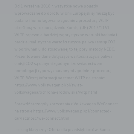
Od 1 września 2018 r. wszystkie nowe pojazdy
wprowadzane do obrotu w Unii Europejskiej muszą być
badane i homologowane zgodnie z procedurą WLTP
określoną w rozporządzeniu Komisji (UE) 2017/1151.
WLTP zapewnia bardziej rygorystyczne warunki badania i
bardziej realistyczne wartości zużycia paliwa i emisji CO2
w porównaniu do stosowanej to tej pory metody NEDC.
Prezentowane dane dotyczące wartości zużycia paliwa i
emisji CO2 są danymi zgodnymi ze świadectwem
homologacji typu wyznaczonymi zgodnie z procedurą
WLTP. Więcej informacji na temat WLTP na stronie:
https://www.volkswagen.pl/pl/swiat-
volkswagena/ochrona-srodowiska/wltp.html
Sprawdź szczegóły korzystania z Volkswagen WeConnect
na stronie https://www.volkswagen.pl/pl/connected-
car/lacznosc/we-connect.html
Leasing klasyczny: Oferta dla przedsiębiorców. Suma