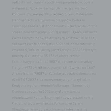
opłat skalkulowana na podstawie parametrów: opłata
wstępna 20%, okres leasingu 36 miesięcy, wartość
końcowa 1%.Leasing dla przedsiębiorców. Materiał nie
stanowi oferty w rozumieniu przepisów Kodeksu
cywilnego.Kredyt "Jak Abonament" - Rzeczywista Roczna
Stopa Oprocentowania (RRSO) wynosi 13,64%, całkowita
kwota kredytu (bez kredytowanych kosztów) 103873 zł,
całkowita kwota do zapłaty 150216 zł, oprocentowanie
zmienne 9,30%, całkowity koszt kredytu 46343 zł (w tym:
prowizja 0 zł, odsetki 35 558 zł, ubezpieczenie
komunikacyjne na 1. rok 3807 zł, ubezpieczenie spłaty
kredytu 6978 zł), 48 miesięcznych rat równych po 1607
zł; rata finalna 73087 zł. Kalkulacja została dokonana na
dzień 7.07.2022 r. na reprezentatywnym przykładzie.
Kredyt na wybrane modele Volkswagen Samochody
Osobowe z rocznika 2022 przy skorzystaniu z
ubezpieczenia komunikacyjnego i ubezpieczenia spłaty
kredytu oferowanych przez Volkswagen Serwis
Ubezpieczeniowy Sp. z o.o. Niniejsza informacja nie