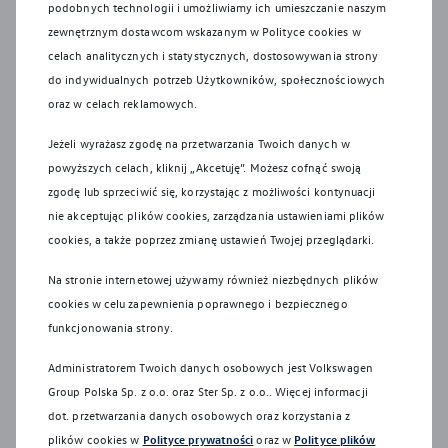
podobnych technologii i umożliwiamy ich umieszczanie naszym
wymaganiami ustawy z 20 stycznia 2005 r. o recyklingu
zewnętrznym dostawcom wskazanym w Polityce cookies w
pojazdów wycofanych z eksploatacji. Więcej informacji
celach analitycznych i statystycznych, dostosowywania strony
dotyczących ekologii znajdą Państwo na stronie Recykling
do indywidualnych potrzeb Użytkowników, społecznościowych
samochodów.
oraz w celach reklamowych.
Systemy bezpieczeństwa działają wyłącznie w ramach ich
Jeżeli wyrażasz zgodę na przetwarzania Twoich danych w
technologicznych granic i nadal niezbędne jest
powyższych celach, kliknij „Akcetuję”. Możesz cofnąć swoją
zachowanie należytej ostrożności przez kierowcę.
zgodę lub sprzeciwić się, korzystając z możliwości kontynuacji
Kierowca musi być w każdej chwili gotowy do przejęcia
nie akceptując plików cookies, zarządzania ustawieniami plików
kontroli nad pojazdem. Systemy wspomagające nie
cookies, a także poprzez zmianę ustawień Twojej przeglądarki.
zwalniają go z odpowiedzialności za zachowanie
szczególnej ostrożności.
Na stronie internetowej używamy również niezbędnych plików
cookies w celu zapewnienia poprawnego i bezpiecznego
Montaż akcesoriów w pojeździe może mieć wpływ na
funkcjonowania strony.
poziom zużycia paliwa/energii, emisję CO2 lub zasięg oraz
może nastąpić najwcześniej po pierwszej rejestracji
Administratorem Twoich danych osobowych jest Volkswagen
pojazdu, wyłącznie na Państwa życzenie.
Group Polska Sp. z o.o. oraz
Ster Sp. z o.o.
. Więcej informacji
dot. przetwarzania danych osobowych oraz korzystania z
Wszelkie prezentowane informacje, w szczególności
plików cookies w
Polityce prywatności
oraz w
Polityce plików
zdjęcia, wykresy, specyfikacje, opisy, rysunki lub