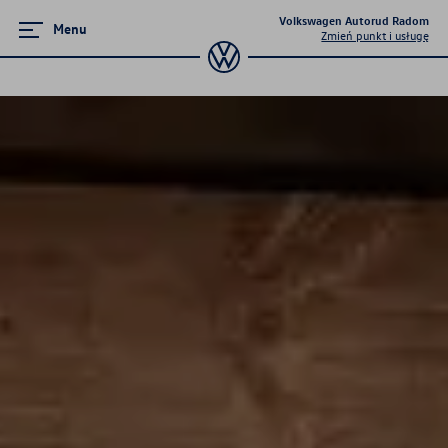
Volkswagen Autorud Radom
Menu
Zmień punkt i usługę
Promocje i aktualności
Volkswageny w wersji Plus
Supermocne okazje na SUVy
Wielki test salonów 2023
Poznaj Golfy
Pojazdy hybrydowe
Samochody Elektryczne