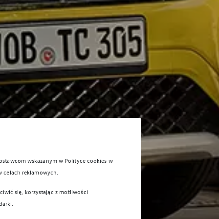
 dostawcom wskazanym w Polityce cookies w
w celach reklamowych.
iwić się, korzystając z możliwości
darki.