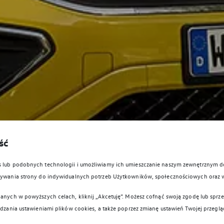
ść
es lub podobnych technologii i umożliwiamy ich umieszczanie naszym zewnętrznym
owywania strony do indywidualnych potrzeb Użytkowników, społecznościowych oraz 
anych w powyższych celach, kliknij „Akcetuję”. Możesz cofnąć swoją zgodę lub sprzec
ądzania ustawieniami plików cookies, a także poprzez zmianę ustawień Twojej przeglą