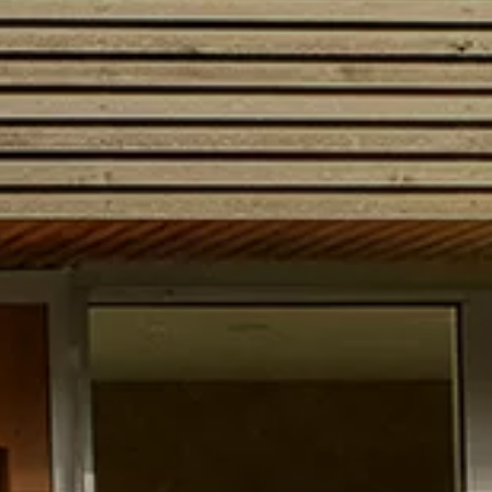
Serwis
Części zamienne
Akcesoria
Mapa i kontakt
Kariera w ASO