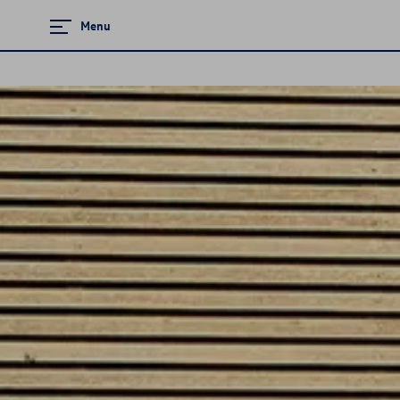
Menu
Zamknij menu
Strona główna
Promocje i aktualności
Modele osobowe
Konfigurator jazdy próbnej
Finansowanie
Ubezpieczenia
Gwarancja i ochrona