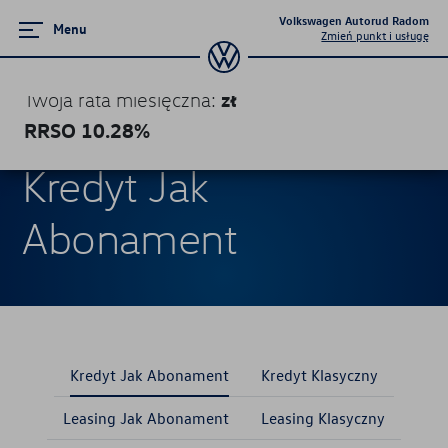
Volkswagen Autorud Radom
Menu
Zmień punkt i usługę
zł
Twoja rata miesięczna
:
RRSO
10.28
%
Produkty finansowe
Produkty finansowe
Kredyt Jak
Kredyt Jak Abonament
Abonament
Kredyt Klasyczny
Leasing Jak Abonament
Leasing Klasyczny
Kredyt Jak Abonament
Kredyt Klasyczny
Leasing Jak Abonament
Leasing Klasyczny