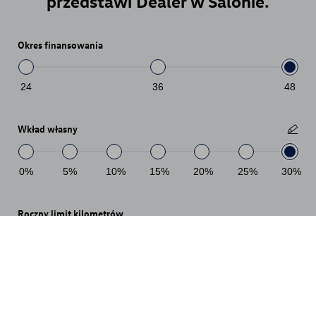
przedstawi Dealer w Salonie.
Okres finansowania
24
36
48
Wkład własny
0
%
5
%
10
%
15
%
20
%
25
%
30
%
Roczny limit kilometrów
10
tys
15
tys
20
tys
25
tys
30
tys
35
tys
40
tys