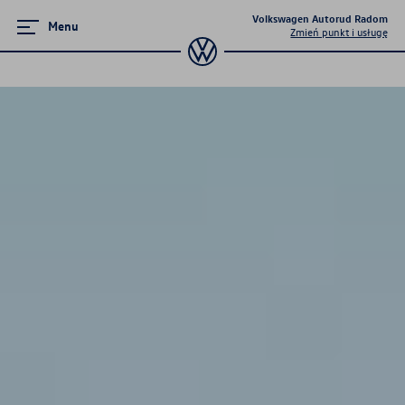
Volkswagen Autorud Radom
Menu
Zmień punkt i usługę
Zamknij menu
Strona główna
Promocje i aktualności
Modele osobowe
Konfigurator jazdy próbnej
Finansowanie
Ubezpieczenia
Gwarancja i ochrona