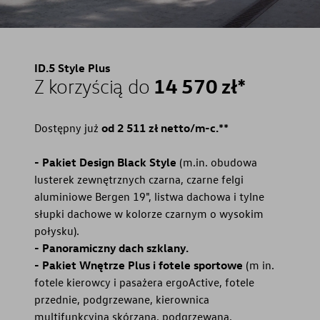
ID.5 Style Plus
14 570 zł*
Z korzyścią do
Dostępny już
od 2 511 zł netto/m-c.**
- Pakiet Design Black Style
(m.in. obudowa
lusterek zewnętrznych czarna, czarne felgi
aluminiowe Bergen 19", listwa dachowa i tylne
słupki dachowe w kolorze czarnym o wysokim
połysku).
- Panoramiczny dach szklany.
- Pakiet Wnętrze Plus i fotele sportowe
(m in.
fotele kierowcy i pasażera ergoActive, fotele
przednie, podgrzewane, kierownica
multifunkcyjna skórzana, podgrzewana,