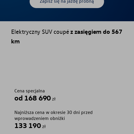
Zapisz się na jazdę próbną
Elektryczny SUV coupé
z zasięgiem do 567
km
Cena specjalna
od 168 690
zł
Najniższa cena w okresie 30 dni przed
wprowadzeniem obniżki
133 190
zł