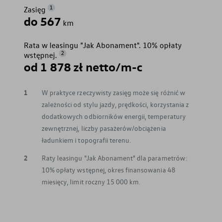
1
Zasięg
do 567
km
Rata w leasingu "Jak Abonament". 10% opłaty
2
wstępnej.
od 1 878 zł netto/m-c
1
W praktyce rzeczywisty zasięg może się różnić w
zależności od stylu jazdy, prędkości, korzystania z
dodatkowych odbiorników energii, temperatury
zewnętrznej, liczby pasażerów/obciążenia
ładunkiem i topografii terenu.
2
Raty leasingu "Jak Abonament" dla parametrów:
10% opłaty wstępnej, okres finansowania 48
miesięcy, limit roczny 15 000 km.